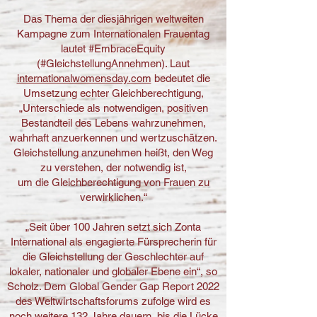
Das Thema der diesjährigen weltweiten
Kampagne zum Internationalen Frauentag
lautet #EmbraceEquity
(#GleichstellungAnnehmen). Laut
internationalwomensday.com
bedeutet die
Umsetzung echter Gleichberechtigung,
„Unterschiede als notwendigen, positiven
Bestan
dteil des Lebens wahrzunehmen,
wahrhaft anzuerkennen und wertzuschätzen.
Gleichstellung anzunehmen heißt, den Weg
zu verstehen, der notwendig ist,
um die Gleichberechtigung von Frauen zu
verwirklichen.“
„Seit über 100 Jahren setzt sich Zonta
International als engagierte Fürsprecherin für
die Gleichstellung der Geschlechter auf
lokaler, nationaler und globaler Ebene ein“, so
Scholz. Dem Global Gender Gap Report 2022
des Weltwirtschaftsforums zufolge wird es
noch weitere 132 Jahre dauern, bis die Lücke