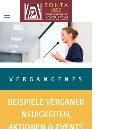
V E R G A N G E N E S
BEISPIELE VERGANER
NEUIGKEITEN,
AKTIONEN & EVENTS